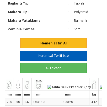
Bağlantı Tipi
:
Tablalı
Makara Tipi
:
Polyamid
Makara Yataklama
:
Rulmanlı
Zeminle Temas
:
Sert
Hemen Satın Al
Kurumsal Teklif İste
Telefon
mm
mm
mm
mm
mm
kg
200
50
247
140x110
105x80
4,12